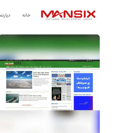
خانه
دپارت