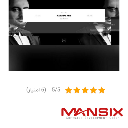
5/5 - (6 امتیاز)