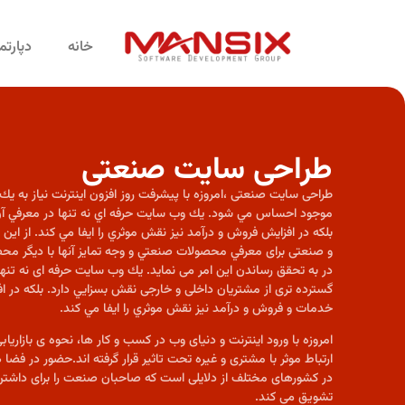
خانه
دپارت
طراحی سایت صنعتی
طراحی سایت صنعتی ،امروزه با پيشرفت روز افزون اينترنت نياز به ي
موجود احساس مي شود. يك وب سايت حرفه اي نه تنها در معرفي آن
بلكه در افزايش فروش و درآمد نيز نقش موثري را ايفا مي كند. از اين 
و صنعتی برای معرفي محصولات صنعتي و وجه تمايز آنها با ديگر محص
در به تحقق رساندن اين امر می نماید. يك وب سايت حرفه ای نه تنه
گسترده تری از مشتریان داخلی و خارجی نقش بسزايي دارد. بلكه در ا
خدمات و فروش و درآمد نيز نقش موثري را ايفا مي كند.
امروزه با ورود اینترنت و دنیای وب در کسب و کار ها، نحوه ی بازاری
ارتباط موثر با مشتری و غیره تحت تاثیر قرار گرفته اند.حضور در فض
در کشورهای مختلف از دلایلی است که صاحبان صنعت را برای داشت
تشویق می کند.