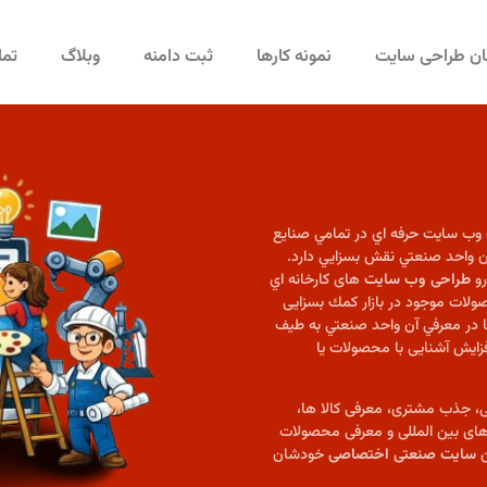
مان طراحی سایت
نمونه کارها
ثبت دامنه
وبلاگ
تما
ك وب سايت حرفه اي در تمامي صنايع
 واحد صنعتي نقش بسزايي دارد.
رو
طراحی وب سايت
های كارخانه اي
ولات موجود در بازار كمك بسزايی
ا در معرفي آن واحد صنعتي به طیف
فزايش آشنایی با محصولات یا
ابی، جذب مشتری، معرفی کالا ها،
ا های بین المللی و معرفی محصولات
ن
سایت صنعتی اختصاصی
خودشان