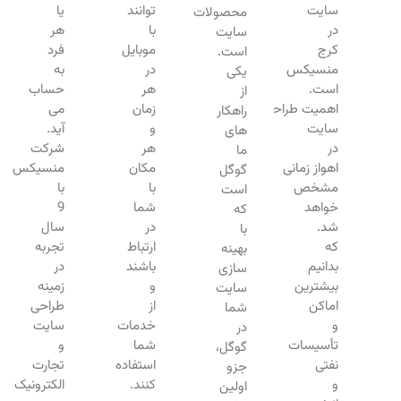
سایت
توانند
یا
محصولات
در
با
هر
سایت
کرج
موبایل
فرد
است.
منسیکس
در
به
یکی
است.
هر
حساب
از
اهمیت طراحی
زمان
می
راهکار
سایت
و
آید.
های
در
هر
شرکت
ما
اهواز زمانی
مکان
منسیکس
گوگل
مشخص
با
با
است
خواهد
شما
9
که
شد.
در
سال
با
که
ارتباط
تجربه
بهینه
بدانیم
باشند
در
سازی
بیشترین
و
زمینه
سایت
اماکن
از
طراحی
شما
و
خدمات
سایت
در
تأسیسات
شما
و
گوگل،
نفتی
استفاده
تجارت
جزو
و
کنند.
الکترونیک
اولین