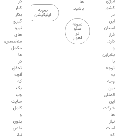
انرژی
در
ها
کشور
کنار
باشید.
نمونه
در
بکار
اپلیکیشن
این
گیری
نمونه
استان
نیرو
سئو
در
قرار
های
اهواز
دارد.
متخصص،
و
مکمل
بنابراین
ما
با
در
توجه
تحقق
به
آنچه
وجه
که
بین
یک
المللی
وب
این
سایت
شرکت
کامل
ها
و
نیاز
بدون
است.
نقص
که
نیاز