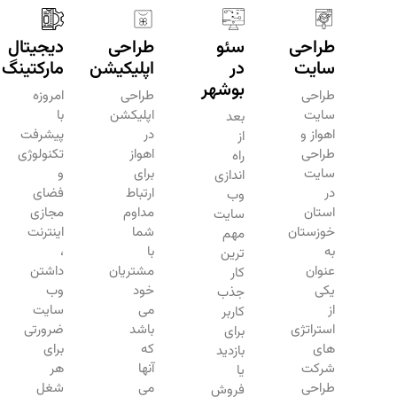
طراحی
سئو
طراحی
دیجیتال
سایت
در
اپلیکیشن
مارکتینگ
بوشهر
طراحی
طراحی
امروزه
سایت
اپلیکشن
با
بعد
اهواز و
در
پیشرفت
از
طراحی
اهواز
تکنولوژی
راه
سایت
برای
و
اندازی
در
ارتباط
فضای
وب
استان
مداوم
مجازی
سایت
خوزستان
شما
اینترنت
مهم
به
با
،
ترین
عنوان
مشتریان
داشتن
کار
یکی
خود
وب
جذب
از
می
سایت
کاربر
استراتژی
باشد
ضرورتی
برای
های
که
برای
بازدید
شرکت
آنها
هر
یا
طراحی
می
شغل
فروش