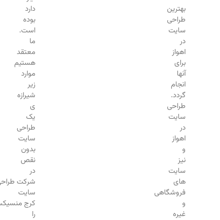
بهترین
دارد
طراحی
بوده
سایت
است.
در
ما
اهواز
معتقد
برای
هستیم
آنها
موارد
انجام
زیر
گردد.
شیرازه
طراحی
ی
سایت
یک
در
طراحی
اهواز
سایت
و
بدون
نیز
نقص
سایت
در
های
شرکت طراحی
فروشگاهی
سایت
و
کرج منسیکس
غیره
را