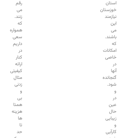
استان
رقم
خوزستان
می
نیازمند
زنند.
این
که
می
همواره
باشند.
سعی
که
داریم
امکانات
در
خاصی
کنار
در
ارائه
آنها
کیفیتی
گنجانده
مثال
شود.
زدنی
و
و
در
بی
عین
همتا
حال
هزینه
زیبایی
ها
و
تا
کارآیی
حد