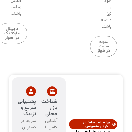
خود
ممکن
را
مناسب
نیز
باشند.
داشته
باشند.
دجیتال
مارکتینگ
در اهواز
نمونه
سایت
دراهواز
شناخت
پشتیبانی
بازار
سریع و
محلی
نزدیک
آشنایی
سریعا در
چرا طراحی سایت در
کرج با منسیکس
کامل با
دسترس